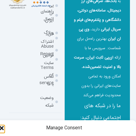
به
بانک‌ها، صرافی‌های ارز
پی
دیجیتال، سامانه‌های دولتی،
راهنمای
ان
اتصال
دانشگاهی و پلتفرم‌های فیلم و
ایران
سریال ایرانی
دارید،
وی‌ پی‌
وبلاگ
خرید
ان ایران
بهترین راه‌حل برای
اشتراک
Abuse
شماست. سرویس ما با
Report
قوانین
ارائه
آی‌پی ثابت ایران، سرعت
سایت
بالا و امنیت تضمین‌شده
،
Terms
of
امکان ورود به تمامی
تماس
service
با ما
سایت‌های ایرانی را بدون
محدودیت فراهم می‌کند
وضعیت
ما را در شبکه های
شبکه
اجتماعی دنبال کنید:
تمام حقوق مادی و معنوی
Manage Consent
این وب سایت برای