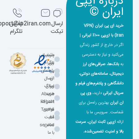
درباره آیپی
ایران ©
ارسال
تماس
support@ip2iran.com
خرید ای پی ایران (VPN
تیکت
تلگرام
Iran) با آی‌پی ۱۰۰٪ ایرانی
|
اگر در خارج از کشور زندگی
می‌کنید و نیاز به دسترسی
خرید
پشتیبانی
وی
تلگرام
به
بانک‌ها، صرافی‌های ارز
پی
راهنمای
دیجیتال، سامانه‌های دولتی،
ان
اتصال
دانشگاهی و پلتفرم‌های فیلم و
ایران
وبلاگ
سریال ایرانی
دارید،
وی‌ پی‌
خرید
Abuse
اشتراک
Report
ان ایران
بهترین راه‌حل برای
قوانین
Terms
شماست. سرویس ما با
of
سایت
ارائه
آی‌پی ثابت ایران، سرعت
تماس
service
بالا و امنیت تضمین‌شده
،
با ما