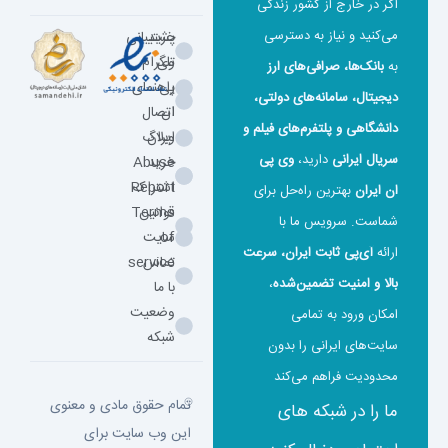
اگر در خارج از کشور زندگی
می‌کنید و نیاز به دسترسی
خرید
پشتیبانی
وی
تلگرام
به
بانک‌ها، صرافی‌های ارز
پی
راهنمای
دیجیتال، سامانه‌های دولتی،
ان
اتصال
دانشگاهی و پلتفرم‌های فیلم و
ایران
وبلاگ
سریال ایرانی
دارید،
وی‌ پی‌
خرید
Abuse
اشتراک
Report
ان ایران
بهترین راه‌حل برای
قوانین
Terms
شماست. سرویس ما با
of
سایت
ارائه
آی‌پی ثابت ایران، سرعت
تماس
service
بالا و امنیت تضمین‌شده
،
با ما
وضعیت
امکان ورود به تمامی
شبکه
سایت‌های ایرانی را بدون
محدودیت فراهم می‌کند
تمام حقوق مادی و معنوی
ما را در شبکه های
این وب سایت برای