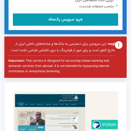
آی‌پی ثابت اختصاصی ایران
مناسب استفاده بلندمدت
خرید سرویس یک‌ساله
توجه:
این سرویس برای دسترسی به بانک‌ها و سامانه‌های داخلی ایران از
!
خارج کشور است و برای عبور از فیلترینگ یا مرور ناشناس طراحی نشده است.
Important:
This service is designed for accessing Iranian banking and
domestic services from abroad. It is not intended for bypassing internet
restrictions or anonymous browsing.