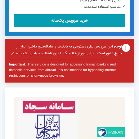
آی‌پی ثابت اختصاصی ایران
مناسب استفاده بلندمدت
خرید سرویس یک‌ساله
توجه:
این سرویس برای دسترسی به بانک‌ها و سامانه‌های داخلی ایران از
!
خارج کشور است و برای عبور از فیلترینگ یا مرور ناشناس طراحی نشده است.
Important:
This service is designed for accessing Iranian banking and
domestic services from abroad. It is not intended for bypassing internet
restrictions or anonymous browsing.