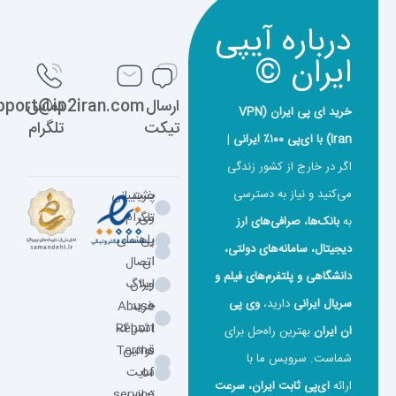
درباره آیپی
ایران ©
ارسال
تماس
support@ip2iran.com
خرید ای پی ایران (VPN
تیکت
تلگرام
Iran) با آی‌پی ۱۰۰٪ ایرانی
|
اگر در خارج از کشور زندگی
می‌کنید و نیاز به دسترسی
خرید
پشتیبانی
وی
تلگرام
به
بانک‌ها، صرافی‌های ارز
پی
راهنمای
دیجیتال، سامانه‌های دولتی،
ان
اتصال
دانشگاهی و پلتفرم‌های فیلم و
ایران
وبلاگ
سریال ایرانی
دارید،
وی‌ پی‌
خرید
Abuse
اشتراک
Report
ان ایران
بهترین راه‌حل برای
قوانین
Terms
شماست. سرویس ما با
of
سایت
ارائه
آی‌پی ثابت ایران، سرعت
تماس
service